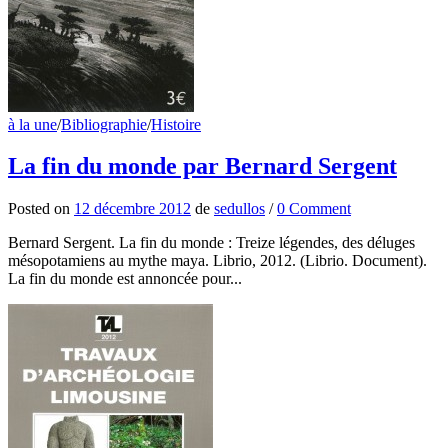
à la une
/
Bibliographie
/
Histoire
La fin du monde par Bernard Sergent
Posted
on
12 décembre 2012
de
sedullos
/
0 Comment
Bernard Sergent. La fin du monde : Treize légendes, des déluges
mésopotamiens au mythe maya. Librio, 2012. (Librio. Document).
La fin du monde est annoncée pour...