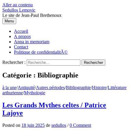
Aller au contenu
Sedullos Lemovic
Le site de Jean-Paul Brethenoux
Menu
Accueil
A propos
Anna in memoriam
Contact
Politique de confidentialitÃ©
Rechercher :
Catégorie : Bibliographie
à la une
/
Antiquité
/
Autres périodes
/
Bibliographie
/
Histoire
/
Littérature
arthurienne
/
Mythologie
Les Grands Mythes celtes / Patrice
Lajoye
Posted
on
18 juin 2025
de
sedullos
/
0 Comment