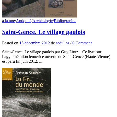
à la une
/
Antiquité
/
Archéologie
/
Bibliographie
Saint-Gence. Le village gaulois
Posted
on
15 décembre 2012
de
sedullos
/
0 Comment
Saint-Gence. Le village gaulois par Guy Lintz. Ce livre sur
l’agglomération lémovice ouverte de Saint-Gence (Haute-Vienne)
est paru fin juin 2012. ...