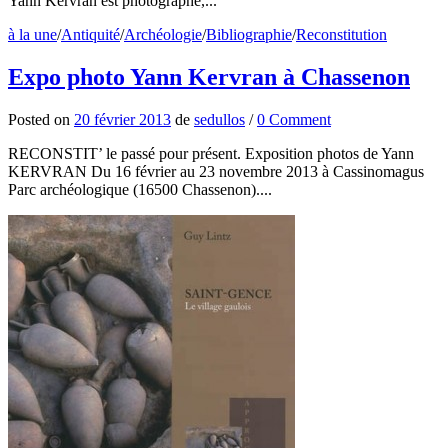
Yann Kervran est photographe,...
à la une
/
Antiquité
/
Archéologie
/
Bibliographie
/
Reconstitution
Expo photo Yann Kervran à Chassenon
Posted
on
20 février 2013
de
sedullos
/
0 Comment
RECONSTIT’ le passé pour présent. Exposition photos de Yann
KERVRAN Du 16 février au 23 novembre 2013 à Cassinomagus
Parc archéologique (16500 Chassenon)....