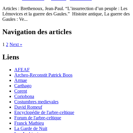
Articles : Brethenoux, Jean-Paul. “L’insurrection d’un peuple : Les
Lémovices et la guerre des Gaules.” Histoire antique, La guerre des
Gaules : Ve...
Navigation des articles
1
2
Next »
Liens
AFEAF
Archeo-Reconstit Patrick Boos
Armae
Carthago
Corent
Coriobona
Costumbres medievales
David Romeuf
Encyclopédie de l'arbre-celtique
Forum de l'arbre-celtique
Franck Mathieu
La Garde de Nuit