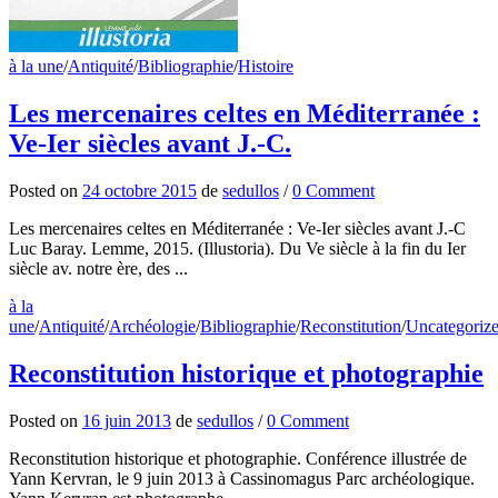
à la une
/
Antiquité
/
Bibliographie
/
Histoire
Les mercenaires celtes en Méditerranée :
Ve-Ier siècles avant J.-C.
Posted
on
24 octobre 2015
de
sedullos
/
0 Comment
Les mercenaires celtes en Méditerranée : Ve-Ier siècles avant J.-C
Luc Baray. Lemme, 2015. (Illustoria). Du Ve siècle à la fin du Ier
siècle av. notre ère, des ...
à la
une
/
Antiquité
/
Archéologie
/
Bibliographie
/
Reconstitution
/
Uncategoriz
Reconstitution historique et photographie
Posted
on
16 juin 2013
de
sedullos
/
0 Comment
Reconstitution historique et photographie. Conférence illustrée de
Yann Kervran, le 9 juin 2013 à Cassinomagus Parc archéologique.