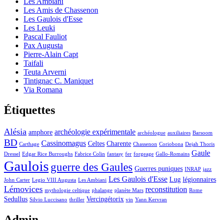
Les Ambiani
Les Amis de Chassenon
Les Gaulois d'Esse
Les Leuki
Pascal Fauliot
Pax Augusta
Pierre-Alain Capt
Taifali
Teuta Arverni
Tintignac C. Maniquet
Via Romana
Étiquettes
Alésia
archéologie expérimentale
amphore
archéologue
auxiliaires
Barsoom
BD
Cassinomagus
Celtes
Charente
Carthage
Chassenon
Coriobona
Dejah Thoris
Gaule
Dressel
Edgar Rice Burroughs
Fabrice Colin
fantasy
fer
forgeage
Gallo-Romains
Gaulois
guerre des Gaules
Guerres puniques
INRAP
jazz
Les Gaulois d'Esse
Lug
légionnaires
John Carter
Legio VIII Augusta
Les Ambiani
Lémovices
reconstitution
mythologie celtique
phalange
planète Mars
Rome
Sedullus
Vercingétorix
Silvio Luccisano
thriller
vin
Yann Kervran
Admin