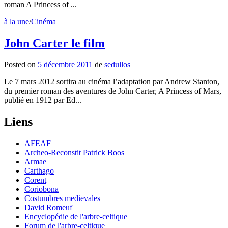
roman A Princess of ...
à la une
/
Cinéma
John Carter le film
Posted
on
5 décembre 2011
de
sedullos
Le 7 mars 2012 sortira au cinéma l’adaptation par Andrew Stanton,
du premier roman des aventures de John Carter, A Princess of Mars,
publié en 1912 par Ed...
Liens
AFEAF
Archeo-Reconstit Patrick Boos
Armae
Carthago
Corent
Coriobona
Costumbres medievales
David Romeuf
Encyclopédie de l'arbre-celtique
Forum de l'arbre-celtique