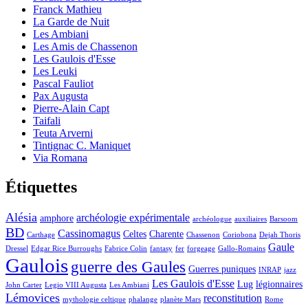
Franck Mathieu
La Garde de Nuit
Les Ambiani
Les Amis de Chassenon
Les Gaulois d'Esse
Les Leuki
Pascal Fauliot
Pax Augusta
Pierre-Alain Capt
Taifali
Teuta Arverni
Tintignac C. Maniquet
Via Romana
Étiquettes
Alésia
archéologie expérimentale
amphore
archéologue
auxiliaires
Barsoom
BD
Cassinomagus
Celtes
Charente
Carthage
Chassenon
Coriobona
Dejah Thoris
Gaule
Dressel
Edgar Rice Burroughs
Fabrice Colin
fantasy
fer
forgeage
Gallo-Romains
Gaulois
guerre des Gaules
Guerres puniques
INRAP
jazz
Les Gaulois d'Esse
Lug
légionnaires
John Carter
Legio VIII Augusta
Les Ambiani
Lémovices
reconstitution
mythologie celtique
phalange
planète Mars
Rome