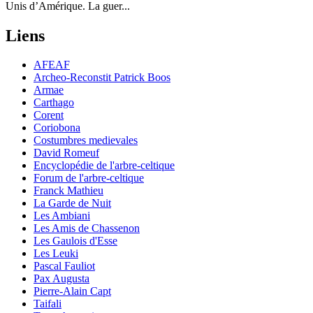
Unis d’Amérique. La guer...
Liens
AFEAF
Archeo-Reconstit Patrick Boos
Armae
Carthago
Corent
Coriobona
Costumbres medievales
David Romeuf
Encyclopédie de l'arbre-celtique
Forum de l'arbre-celtique
Franck Mathieu
La Garde de Nuit
Les Ambiani
Les Amis de Chassenon
Les Gaulois d'Esse
Les Leuki
Pascal Fauliot
Pax Augusta
Pierre-Alain Capt
Taifali