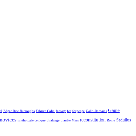
Gaule
el
Edgar Rice Burroughs
Fabrice Colin
fantasy
fer
forgeage
Gallo-Romains
movices
reconstitution
Sedullus
mythologie celtique
phalange
planète Mars
Rome