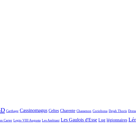
BD
Cassinomagus
Celtes
Charente
Carthage
Chassenon
Coriobona
Dejah Thoris
Dress
Lé
Les Gaulois d'Esse
Lug
légionnaires
hn Carter
Legio VIII Augusta
Les Ambiani