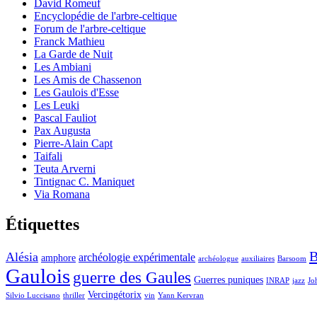
David Romeuf
Encyclopédie de l'arbre-celtique
Forum de l'arbre-celtique
Franck Mathieu
La Garde de Nuit
Les Ambiani
Les Amis de Chassenon
Les Gaulois d'Esse
Les Leuki
Pascal Fauliot
Pax Augusta
Pierre-Alain Capt
Taifali
Teuta Arverni
Tintignac C. Maniquet
Via Romana
Étiquettes
Alésia
archéologie expérimentale
amphore
archéologue
auxiliaires
Barsoom
Gaulois
guerre des Gaules
Guerres puniques
INRAP
jazz
Jo
Vercingétorix
Silvio Luccisano
thriller
vin
Yann Kervran